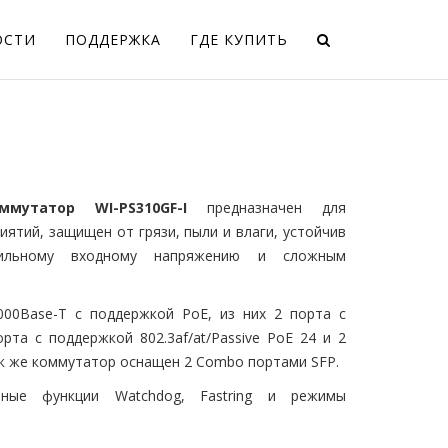
ОСТИ
ПОДДЕРЖКА
ГДЕ КУПИТЬ
утатор WI-PS310GF-I
предназначен для
иятий, защищен от грязи, пыли и влаги, устойчив
бильному входному напряжению и сложным
00Base-Т с поддержкой PoE, из них 2 порта с
орта с поддержкой 802.3af/at/Passive PoE 24 и 2
 Так же коммутатор оснащен 2 Combo портами SFP.
ьные функции Watchdog, Fastring и режимы