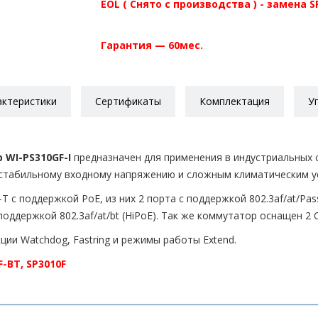
EOL ( Снято с производства ) - замена
S
Гарантия — 60мес.
актеристики
Сертификаты
Комплектация
У
WI-PS310GF-I
предназначен для применения в индустриальных с
естабильному входному напряжению и сложным климатическим у
с поддержкой PoE, из них 2 порта с поддержкой 802.3af/at/Passi
с поддержкой 802.3af/at/bt (HiPoE). Так же коммутатор оснащен 2
и Watchdog, Fastring и режимы работы Extend.
F-BT
,
SP3010F