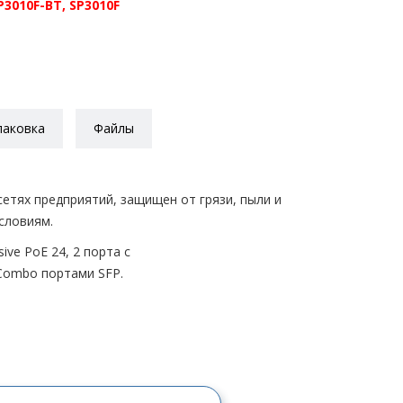
P3010F-BT
,
SP3010F
паковка
Файлы
етях предприятий, защищен от грязи, пыли и
словиям.
ve PoE 24, 2 порта с
 Combo портами SFP.