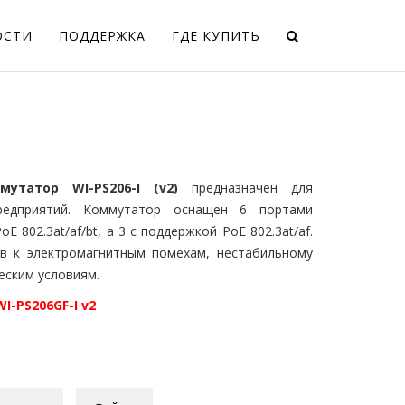
ОСТИ
ПОДДЕРЖКА
ГДЕ КУПИТЬ
татор WI-PS206-I (v2)
предназначен для
редприятий. Коммутатор оснащен 6 портами
E 802.3at/af/bt, а 3 с поддержкой PoE 802.3at/af.
ив к электромагнитным помехам, нестабильному
ским условиям.
WI-PS206GF-I v2