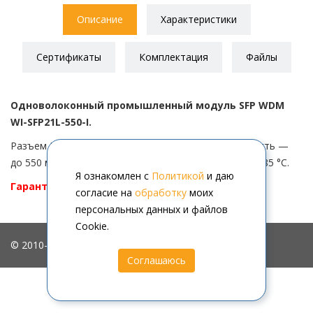
Описание
Характеристики
Сертификаты
Комплектация
Файлы
Одноволоконный промышленный модуль SFP WDM
WI-SFP21L-550-I.
Разъем LC, рабочая длина волны — 850 нм, дальность —
до 550 м, температура эксплуатации — от -40 °C до 85 °C.
Я ознакомлен с
Политикой
и даю
Гарантия — 36 мес.
согласие на
обработку
моих
персональных данных и файлов
Cookie.
© 2010-2026, ООО "АйПиМатика"
Соглашаюсь