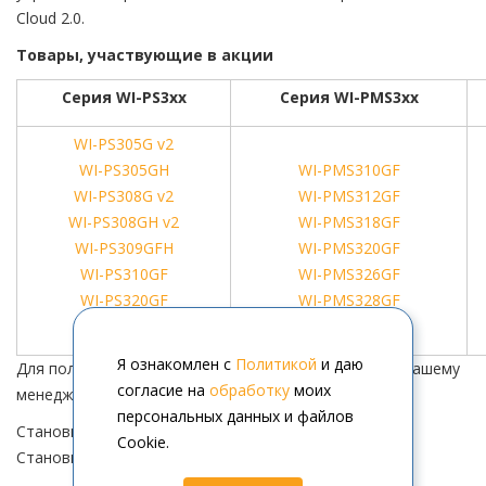
Cloud 2.0.
Товары, участвующие в акции
Серия WI-PS3xx
Серия WI-PMS3xx
WI-PS305G v2
WI-PS305GH
WI-PMS310GF
WI-PS308G v2
WI-PMS312GF
WI-PS308GH v2
WI-PMS318GF
WI-PS309GFH
WI-PMS320GF
WI-PS310GF
WI-PMS326GF
WI-PS320GF
WI-PMS328GF
WI-PS328GF
Я ознакомлен с
Политикой
и даю
Для получения актуального прайса обращайтесь к Вашему
согласие на
обработку
моих
менеджеру.
персональных данных и файлов
Становитесь партнером компании АйПиМатика!
Cookie.
Становитесь партнером Wi-Tek!